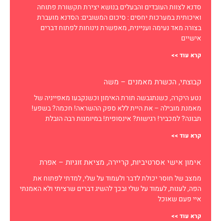
סדנא לצוות העובדים והבעלים בנושא יצירת תקשורת פתוחה
ואיכותית במערכות יחסים : סיכום המשובים: הסדנא מועברת
בצורה מאד נעימה ועניינית, מאפשרת נינוחות לפתוח דברים
אישיים
קרא עוד >>
קבוצתי, הכשרת מאמנים – משה
נטע היקרה, כשנתגבשה תורת האימון וכשנקבעו מאפייניה של
מאמנת מובילה – את היית ללא ספק ההשראה! חכמה? בשפע!
תבונה? למכביר! רגישות? אינסופית! במיומנות רבה הובלת
קרא עוד >>
אימון אישי אסרטיביות, קריירה, מציאת זוגיות – אפרת
ממצב של חוסר יכולת לדבר ולעמוד על שלי, למדתי לפתוח את
הפה, לענות, לעמוד על שלי ובכך להשיג דברים שרציתי ולא האמנתי
איי פעם שאוכל
קרא עוד >>