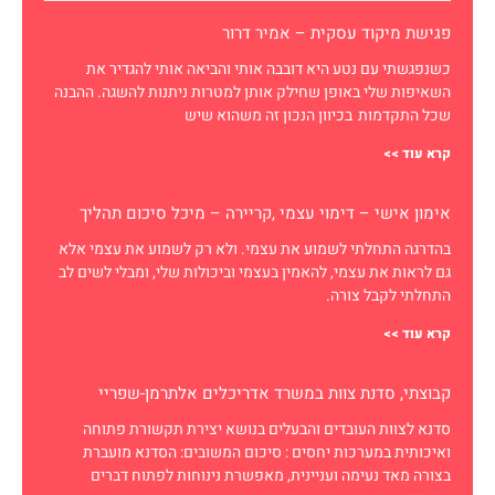
פגישת מיקוד עסקית – אמיר דרור
כשנפגשתי עם נטע היא דובבה אותי והביאה אותי להגדיר את
השאיפות שלי באופן שחילק אותן למטרות ניתנות להשגה. ההבנה
שכל התקדמות בכיוון הנכון זה משהוא שיש
קרא עוד >>
אימון אישי – דימוי עצמי ,קריירה – מיכל סיכום תהליך
בהדרגה התחלתי לשמוע את עצמי. ולא רק לשמוע את עצמי אלא
גם לראות את עצמי, להאמין בעצמי וביכולות שלי, ומבלי לשים לב
התחלתי לקבל צורה.
קרא עוד >>
קבוצתי, סדנת צוות במשרד אדריכלים אלתרמן-שפריי
סדנא לצוות העובדים והבעלים בנושא יצירת תקשורת פתוחה
ואיכותית במערכות יחסים : סיכום המשובים: הסדנא מועברת
בצורה מאד נעימה ועניינית, מאפשרת נינוחות לפתוח דברים