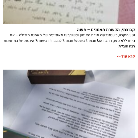
קבוצתי, הכשרת מאמנים – משה
נטע היקרה, כשנתגבשה תורת האימון וכשנקבעו מאפייניה של מאמנת מובילה – את
היית ללא ספק ההשראה! חכמה? בשפע! תבונה? למכביר! רגישות? אינסופית! במיומנות
רבה הובלת
קרא עוד>>