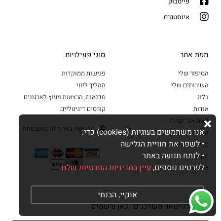
פייסבוק
אינסטגרם
מפת אתר
סוגי פעילויות
הסיפור שלי
פגישות ממוקדות
השירותים שלי
תהליך ליווי
בלוג
סדנאות, הרצאות ויעוץ לארגונים
אודות
קורסים דיגיטליים
חנות אור יקרות
הרכישה באתר זה מאובטחת
אנו משתמשים בעוגיות (cookies) כדי:
הצהרת נגישות
• לשפר את חוויית הגלישה
מדיניות פרטיות
• לנתח תנועה באתר
תקנון אתר
לפרטים נוספים,
עיין במדיניות הפרטיות שלנו.
צור קשר
אוקיי, הבנתי
רוצים להישאר מעודכנים? כאן נרשמים